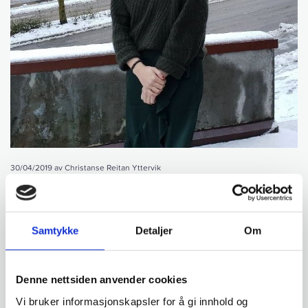
30/04/2019
av Christanse Reitan Yttervik
By- og regionsplanlegger i arbeid med
Kristiansunds kommuneplan
Samtykke
Detaljer
Om
Navn: Christanse Reitan YttervikAlder: 26 år
Utdanning: Master i By- og regionplanlegging fra NMBU
Denne nettsiden anvender cookies
Modulbedrift: Kristiansund kommune, Plan og byggesak
Vi bruker informasjonskapsler for å gi innhold og