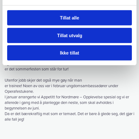
vi sammen skal komme frem til en god strategi for hvordan Kristiansund
skal
utvikle seg og vokse de kommende (ti)årene.
Tillat alle
Som hjemflyttet Kristiansundspatriot, er det
ekstra givende å få lov til å jobbe med å utvikle byen jeg er så glad i.
Tillat utvalg
I kommunen har jeg blitt tatt godt imot av
gode kolleger. Her er det folk det er lett å be om hjelp, man får god støtte i
jobbhverdagen, og det er et godt sosialt miljø. Jeg ble også kastet inn i
Ikke tillat
festkomiteen, som så mange nyansatte jo blir. Julebordet ble en suksess,
og nå
er det sommerfesten som står for tur!
Utenfor jobb skjer det også mye gøy når man
er trainee! Noen av oss var i februar ungdomsambassadører under
Operafestukene.
I januar arrangerte vi Appetitt for Nordmøre – Opplevelse spesial og vi er
allerede i gang med å planlegge den neste, som skal avholdes i
begynnelsen av juni.
Da er det bærekraftig mat som er temaet. Det er bare å glede seg, det gjør i
alle fall jeg!