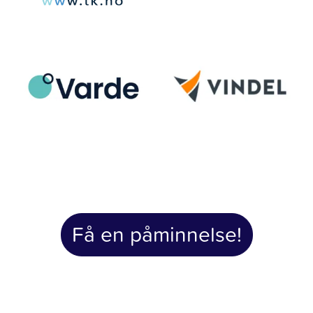
Få en påminnelse!
Light Preamble - Seasonal announcement or note