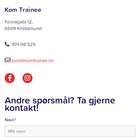
Kom Trainee
Fosnagata 12,
6509 Kristiansund
974 08 525


post@komtrainee.no
Andre spørsmål? Ta gjerne
kontakt!
Navn*