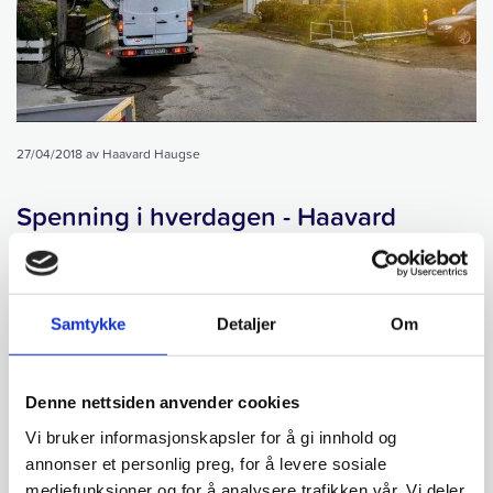
27/04/2018
av Haavard Haugse
Spenning i hverdagen - Haavard
forteller fra NEAS
Eventyr i Kristiansunds gater, stupbratte rørgater i Sunndalsfjella,
Samtykke
Detaljer
Om
vakre skiturer i bynære fjell. En hverdag i NEAS og Kristiansund
byr på mye godt!
Denne nettsiden anvender cookies
En tid for nyttårsforsetter, årstall som skrives feil, fulle treningssentre og
Vi bruker informasjonskapsler for å gi innhold og
tomme lommebøker etter en heidundranes julefeiring; nyåret har alt. For
annonser et personlig preg, for å levere sosiale
denne traineens vedkommende har starten på 2017 2018 kunnet by på
elleville skiturer, obligatorisk fall på isen i Kristiansund, og nye spennende
mediefunksjoner og for å analysere trafikken vår. Vi deler