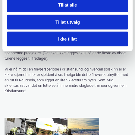
Jeg har også fått være med på et prosjekt på et av NEAS sine kraftverk,
Tillat alle
Ulvund kraftverk i Ålvundfjord. Her skal det meste av det elektriske utstyret
byttes ut, og alle generatorer og turbiner skal gjennomgå grundig
vedlikehold. De fleste kjenner til at vannkraft leverer det aller meste av
Tillat utvalg
energien som brukes i Norge, men det er nok heller få som vet i detalj
hvordan et vannkraftverk fungerer. Gutta i Produksjonsavdelinga til NEAS
har stålkontroll på dette, og gjør en utrolig viktig jobb for å sørge for at
Ikke tillat
strømmen blir levert. Foruten ekstremt gode vafler på fredager har jeg god
grunn til å ta turen inn til Ulvund en gang i blant for å ta del i dette
spennende prosjektet. (Det skal ikke legges skjul på at de fleste av disse
turene legges til fredager).
Vi er nå midt i en finværsperiode i Kristiansund, og hverken solskinn eller
klare stjernehimler er sjeldent å se. I helga ble dette finværet utnyttet med
en tur til Raudheia, som ligger en liten kjøretur fra byen. Som ivrig
skientusiast var det en lettelse å finne andre skiglade traineer og venner i
Kristiansund!