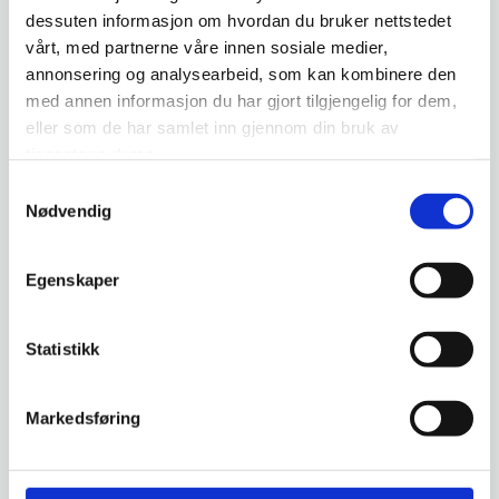
dessuten informasjon om hvordan du bruker nettstedet
vårt, med partnerne våre innen sosiale medier,
annonsering og analysearbeid, som kan kombinere den
med annen informasjon du har gjort tilgjengelig for dem,
eller som de har samlet inn gjennom din bruk av
tjenestene deres.
Samtykkevalg
Nødvendig
26/10/2018
Egenskaper
Rikke presenterte
sentrumsutviklingsplaner
Statistikk
Første utkast av planer for den videre sentrumsutviklingen de neste fire
årene i Kristiansund ble presentert på et åpent møte. Dette gjorde Rikke
Markedsføring
sammen med Elin fra kommunalteknikk.
Første utkast av planer for den videre sentrumsutviklingen de neste fire
årene i Kristiansund ble presentert på et åpent møte. Dette gjorde Rikke