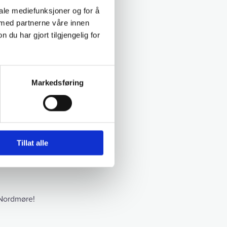
iale mediefunksjoner og for å
 med partnerne våre innen
u har gjort tilgjengelig for
sjektteamet.
Markedsføring
Tillat alle
uligheter,
å her kan
 Nordmøre!