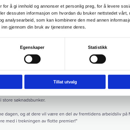
 for å gi innhold og annonser et personlig preg, for å levere sos
deler dessuten informasjon om hvordan du bruker nettstedet vårt,
og analysearbeid, som kan kombinere den med annen informasjon d
lbake!
 inn gjennom din bruk av tjenestene deres.
verksdagen, hvor alle traineene har hatt forskjellige roller i pro
Egenskaper
Statistikk
r og sier her noen ord om Nettverksdagen:
Tillat utvalg
ansundsregionen har å by på av spennende næringsliv og karrierem
 er her i dag. Mange av bedriftene har ledige stillinger ute nå, s
t i store søknadsbunker.
ne dagen, og at dere vil være en del av fremtidens arbeidsliv på
e med i trekningen av flotte premier!"