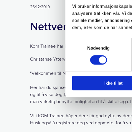
Vi bruker informasjonskapsler
26/12/2019
analysere trafikken vår. Vi 
sosiale medier, annonsering 
Nettverksdagen er ti
dem, eller som de har samlet
Samtykkevalg
Kom Trainee har i høst planlagt arrangementet Nett
Nødvendig
Christanse Yttervik har fungert som prosjektlede
"Velkommen til Nettverksdagen!
Ikke tillat
Her har du sjansen til å bli kjent med hva Kristi
og til å vise deg frem for de mange bedriftene som
man virkelig benytte muligheten til å skille seg u
Vi i KOM Trainee håper dere får god nytte av den
Husk også å registrere deg ved oppmøte, for å vær