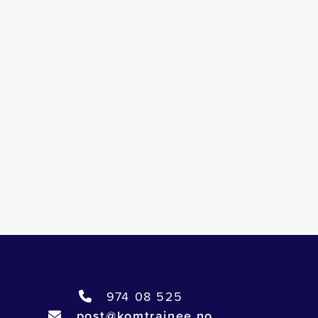
974 08 525

post@komtrainee.no
